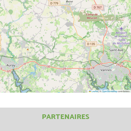
Leaflet
|
©
OpenStreetMap
contributors
PARTENAIRES