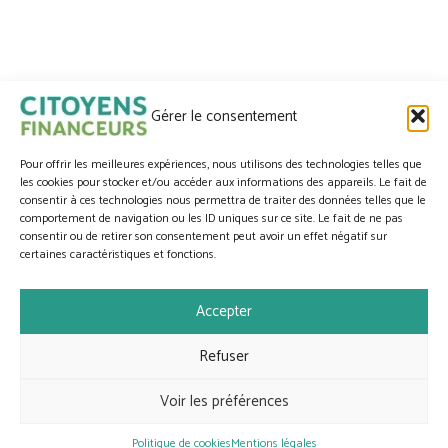
CITOYENS FINANCEURS
par
Gérer le consentement
Pour offrir les meilleures expériences, nous utilisons des technologies telles que
les cookies pour stocker et/ou accéder aux informations des appareils. Le fait de
consentir à ces technologies nous permettra de traiter des données telles que le
Accueil
comportement de navigation ou les ID uniques sur ce site. Le fait de ne pas
consentir ou de retirer son consentement peut avoir un effet négatif sur
Nous contacter
certaines caractéristiques et fonctions.
Identification
Mentions légales
Accepter
Politique de cookies (UE)
Refuser
Site web hébergé et infogéré par
Agence Web Lille Promatec Digital
Voir les préférences
Politique de cookies
Mentions légales