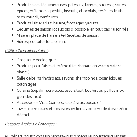
Produits secs légumineuses, pâtes, riz, farines, sucres, graines,
épices, mélanges apéritifs, biscuits, chocolats, céréales, fruits
secs, muesli, confitures
Produits laitiers : lait, beurre, fromages, yaourts
Légumes de saison locaux bio si possible, en tout cas raisonnés
Mise en place de Paniers (+ Recettes de saison)
Bières produites localement
L’Offre ‘Non alimentaire’ :
Droguerie écologique,
Produits pour faire soi-même (bicarbonate en vrac, vinaigre
blanc…)
Salle de bains : hydrolats, savons, shampoings, cosmétiques,
coton tiges
Cuisine (sopalin, serviettes, essuis tout, bee wraps, pailles inox,
gourdes inox)
Accessoires Vrac (paniers, sacs à vrac, bocaux…)
Livres de recettes et des livres en lien avec le mode de vie zéro-
déchet
L’espace Ateliers / Échanges :
Au départ, nous fixons un rendez-vous bimensuel pour fabriquer ses