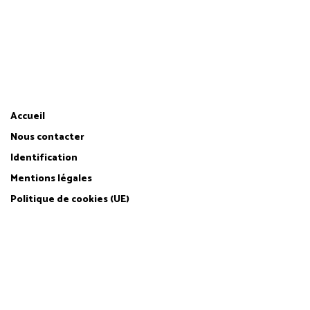
CITOYENS FINANCEURS
par
Accueil
Nous contacter
Identification
Mentions légales
Politique de cookies (UE)
Site web hébergé et infogéré par
Agence Web Lille Promatec Digital