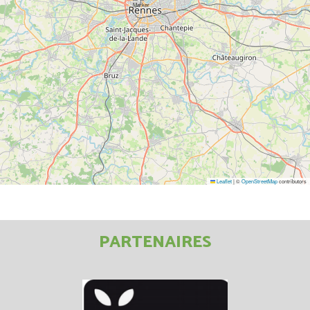
Leaflet
|
©
OpenStreetMap
contributors
PARTENAIRES