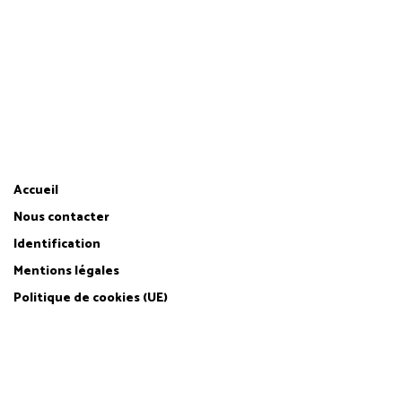
CITOYENS FINANCEURS
par
Accueil
Nous contacter
Identification
Mentions légales
Politique de cookies (UE)
Site web hébergé et infogéré par
Agence Web Lille Promatec Digital