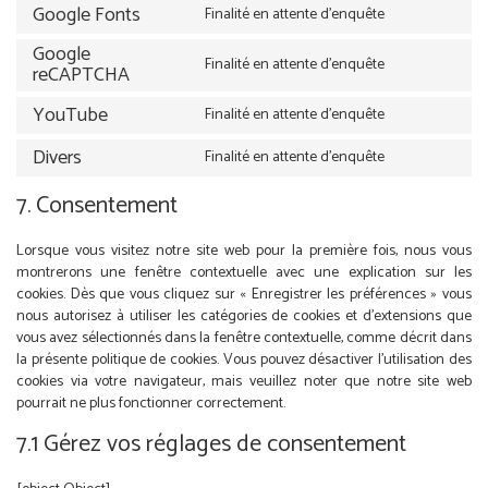
to
complianz
Google Fonts
Finalité en attente d’enquête
Consent
service
to
google-
Google
Finalité en attente d’enquête
service
analytics
reCAPTCHA
Consent
google-
to
fonts
YouTube
Finalité en attente d’enquête
service
Consent
google-
to
Divers
Finalité en attente d’enquête
recaptcha
Consent
service
to
youtube
7. Consentement
service
divers
Lorsque vous visitez notre site web pour la première fois, nous vous
montrerons une fenêtre contextuelle avec une explication sur les
cookies. Dès que vous cliquez sur « Enregistrer les préférences » vous
nous autorisez à utiliser les catégories de cookies et d’extensions que
vous avez sélectionnés dans la fenêtre contextuelle, comme décrit dans
la présente politique de cookies. Vous pouvez désactiver l’utilisation des
cookies via votre navigateur, mais veuillez noter que notre site web
pourrait ne plus fonctionner correctement.
7.1 Gérez vos réglages de consentement