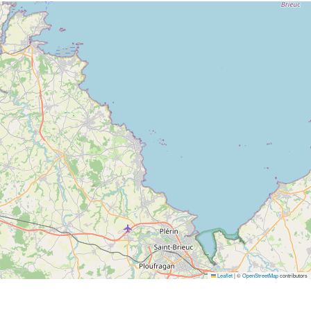
Leaflet
|
©
OpenStreetMap
contributors