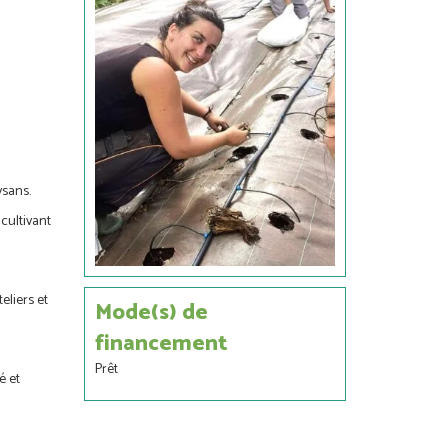
ysans.
cultivant
eliers et
Mode(s) de
financement
Prêt
é et