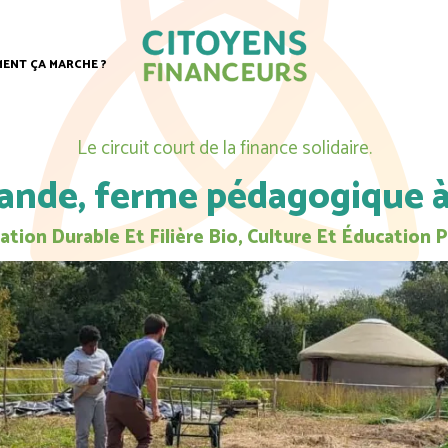
ENT ÇA MARCHE ?
Le circuit court de la finance solidaire.
ande, ferme pédagogique à
tion Durable Et Filière Bio, Culture Et Éducation 