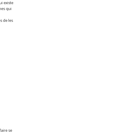
i existe
nes qui
s de les
faire se