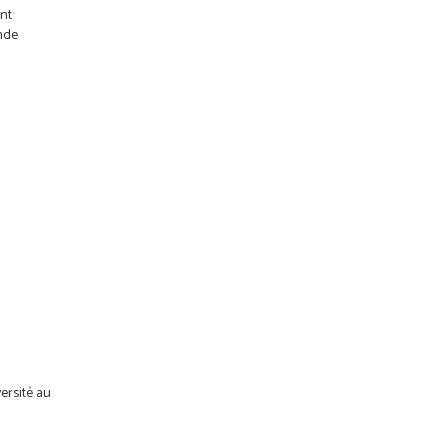
ont
ande
ersité au