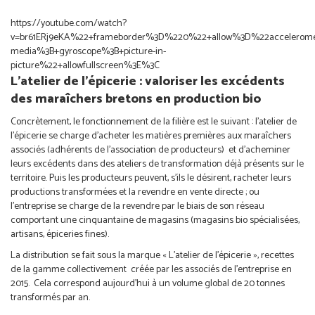
https://youtube.com/watch?
v=br61ERj9eKA%22+frameborder%3D%220%22+allow%3D%22acceleromet
media%3B+gyroscope%3B+picture-in-
picture%22+allowfullscreen%3E%3C
L'atelier de l'épicerie : valoriser les excédents
des maraîchers bretons en production bio
Concrètement, le fonctionnement de la filière est le suivant : l’atelier de
l’épicerie se charge d’acheter les matières premières aux maraîchers
associés (adhérents de l’association de producteurs) et d’acheminer
leurs excédents dans des ateliers de transformation déjà présents sur le
territoire. Puis les producteurs peuvent, s’ils le désirent, racheter leurs
productions transformées et la revendre en vente directe ; ou
l’entreprise se charge de la revendre par le biais de son réseau
comportant une cinquantaine de magasins (magasins bio spécialisées,
artisans, épiceries fines).
La distribution se fait sous la marque « L’atelier de l’épicerie », recettes
de la gamme collectivement créée par les associés de l’entreprise en
2015. Cela correspond aujourd’hui à un volume global de 20 tonnes
transformés par an.