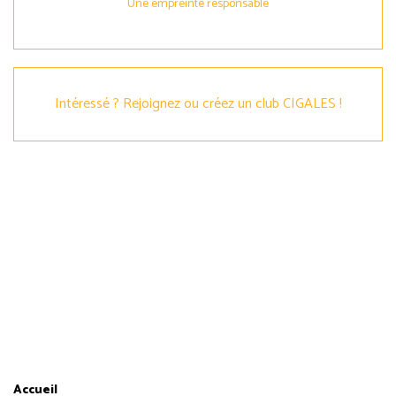
Une empreinte responsable
Intéressé ? Rejoignez ou créez un club CIGALES !
CITOYENS FINANCEURS
par
Accueil