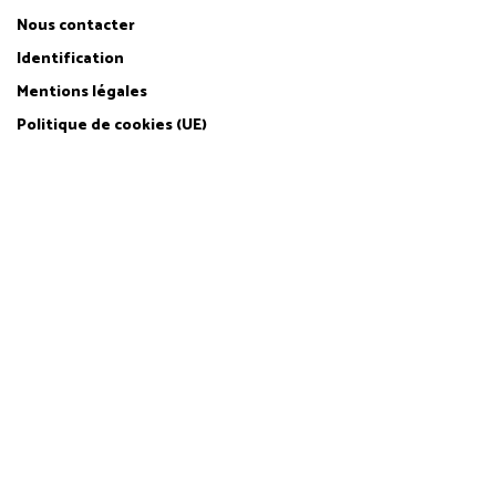
Nous contacter
Identification
Mentions légales
Politique de cookies (UE)
Site web hébergé et infogéré par
Agence Web Lille Promatec Digital