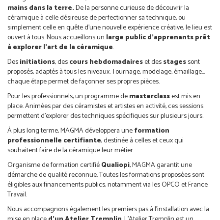
mains dans la terre.
De la personne curieuse de découvrir la
céramique à celle désireuse de perfectionner sa technique, ou
simplement celle en quête d’une nouvelle expérience créative, le lieu est
ouvert à tous. Nous accueillons un
large public d’apprenants prêt
à explorer l’art de la céramique
.
Des
initiations
, des
cours hebdomadaires
et des
stages
sont
proposés, adaptés à tous les niveaux. Tournage, modelage, émaillage…
chaque étape permet de façonner ses propres pièces.
Pour les professionnels, un programme de
masterclass
est mis en
place. Animées par des céramistes et artistes en activité, ces sessions
permettent d’explorer des techniques spécifiques sur plusieurs jours.
À plus long terme, MAGMA développera une
formation
professionnelle certifiante
, destinée à celles et ceux qui
souhaitent faire de la céramique leur métier.
Organisme de formation certifié
Qualiopi
, MAGMA garantit une
démarche de qualité reconnue. Toutes les formations proposées sont
éligibles aux financements publics, notamment via les OPCO et France
Travail.
Nous accompagnons également les premiers pas à l’installation avec la
mise en place
d’un Atelier Tremplin
. L’Atelier Tremplin est un