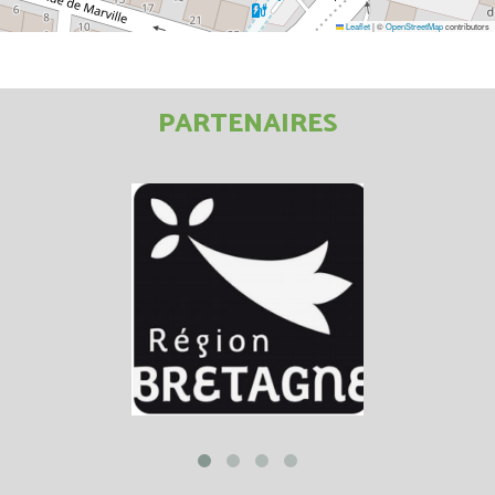
Leaflet
|
©
OpenStreetMap
contributors
PARTENAIRES